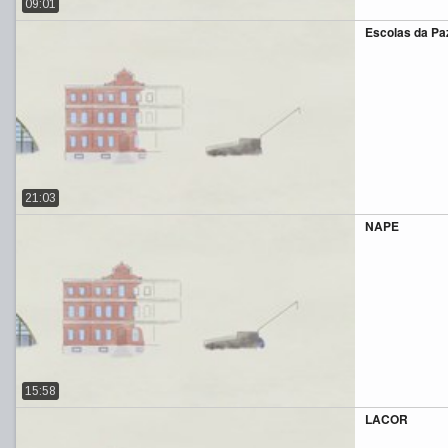
09:01
Escolas da Pa
21:03
NAPE
15:58
LACOR