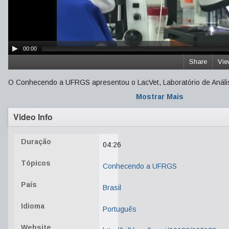
00:00
Share
Vie
O Conhecendo a UFRGS apresentou o LacVet, Laboratório de Análise
Mostrar Mais
Video Info
Duração
04:26
Tópicos
Conhecendo a UFRGS
País
Brasil
Idioma
Português
Website