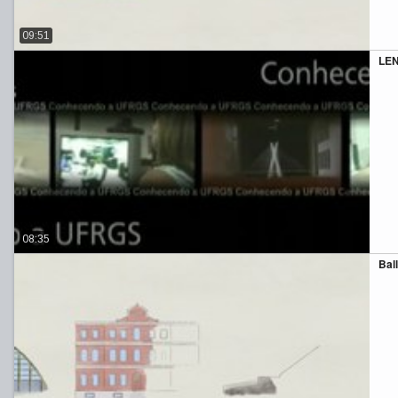
09:51
LEN
08:35
Bal