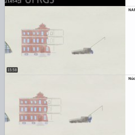
14:54
NA
15:58
Núc