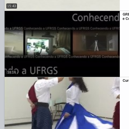
15:43
GRE
e C
18:16
Cur