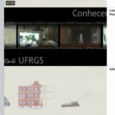
17:25
Lab
Roc
08:04
GA