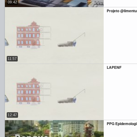
09:42
Projeto @limentu
11:57
LAPENF
12:47
PPG Epidemologia