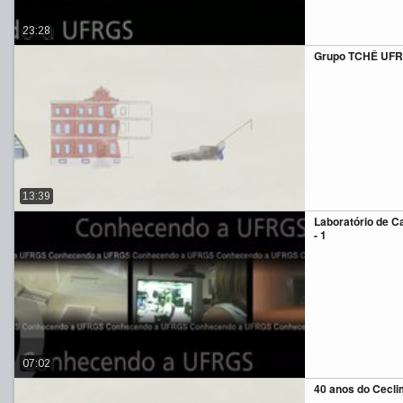
23:28
Grupo TCHÊ UF
13:39
Laboratório de Ca
- 1
07:02
40 anos do Cecli