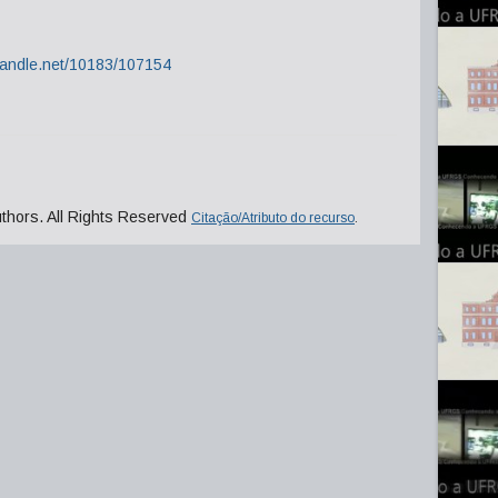
.handle.net/10183/107154
uthors. All Rights Reserved
Citação/Atributo do recurso
.