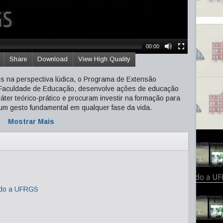
00:00
Share
Download
View High Quality
es na perspectiva lúdica, o Programa de Extensão
a Faculdade de Educação, desenvolve ações de educação
ter teórico-prático e procuram investir na formação para
o um gesto fundamental em qualquer fase da vida.
Mostrar Mais
do a UFRGS