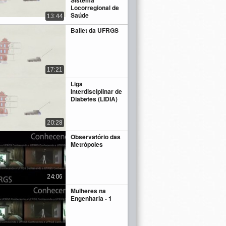
Sistema
Locorregional de
Saúde
13:44
Ballet da UFRGS
17:21
Liga
Interdisciplinar de
Diabetes (LIDIA)
20:28
Observatório das
Metrópoles
24:06
Mulheres na
Engenharia - 1