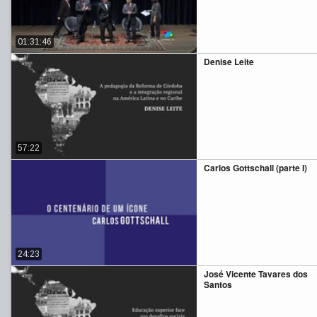
01:31:46
Denise Leite
57:22
Carlos Gottschall (parte I)
24:23
José Vicente Tavares dos
Santos