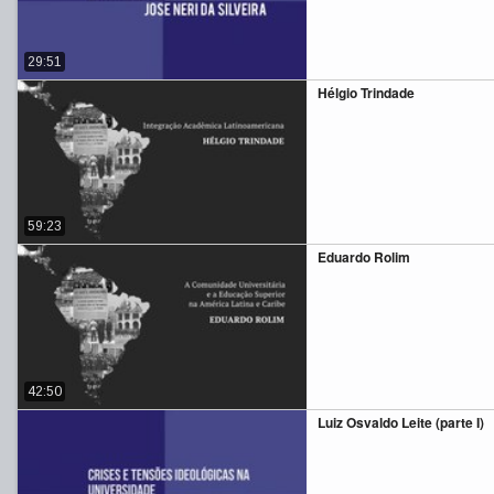
29:51
Hélgio Trindade
59:23
Eduardo Rolim
42:50
Luiz Osvaldo Leite (parte I)