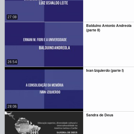
27:08
Balduino Antonio Andreola
(parte II)
26:54
Ivan Izquierdo (parte I)
28:06
Sandra de Deus