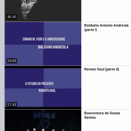
46:45
Balduino Antonio Andreola
(parte I)
24:09
Renato Saul [parte II]
17:42
Boaventura de Sousa
Santos