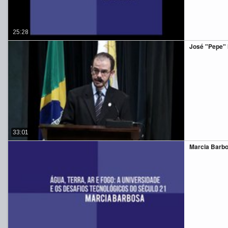
25:28
José "Pepe" 
33:01
Marcia Barbos