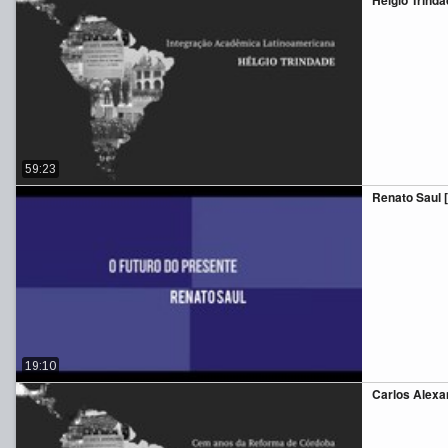
Hélgio Trinda
59:23
Renato Saul [
19:10
Carlos Alexa