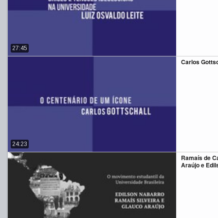
27:45
Carlos Gottsch
24:23
Ramaís de Ca
Araújo e Edi