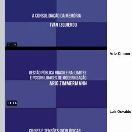
28:06
Ário Zimmerm
21:14
Luiz Osvaldo L