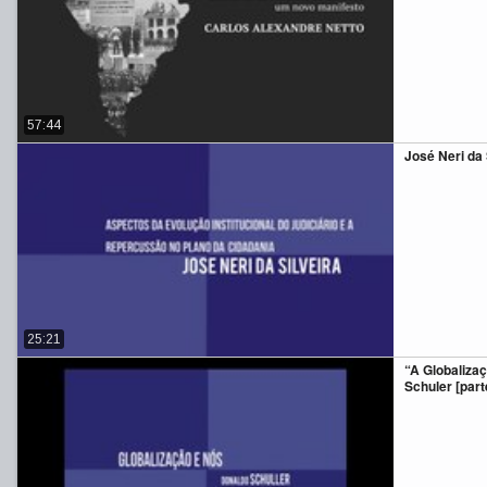
57:44
José Neri da S
25:21
“A Globaliza
Schuler [parte