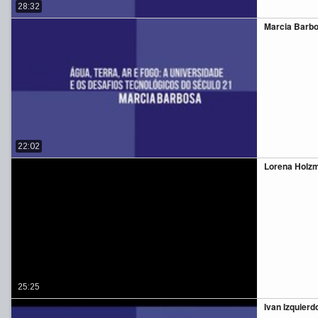
28:32
Marcia Barbos
22:02
Lorena Holzma
25:25
Ivan Izquierdo