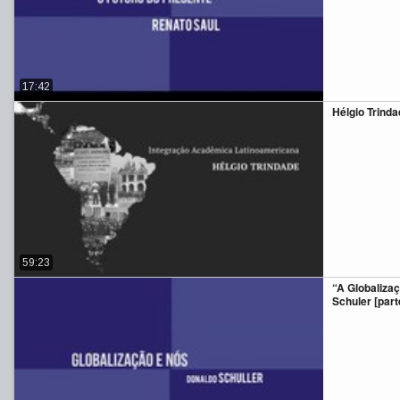
17:42
Hélgio Trinda
59:23
“A Globaliza
Schuler [parte