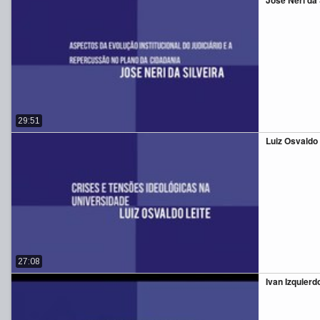
José Néri da S
29:51
Luiz Osvaldo L
27:08
Ivan Izquierdo