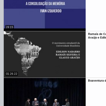
28:15
Ramaís de Ca
Araújo e Edi
01:26:22
Boaventura 