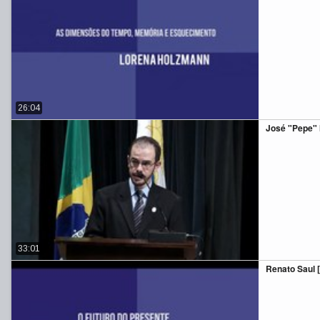
26:04
José "Pepe" 
33:01
Renato Saul [p