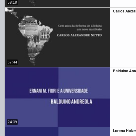
58:18
Carlos Alexa
57:44
Balduino Anto
24:09
Lorena Holzm