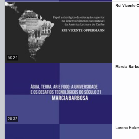
Rui Vicente
50:24
Marcia Barbos
28:32
Lorena Holzm