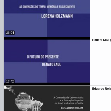
26:04
Renato Saul [p
17:42
Eduardo Rol