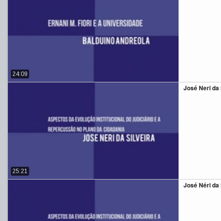
24:09
José Neri da S
25:21
José Néri da S