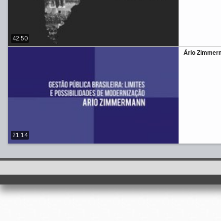
42:50
Ário Zimmerm
21:14