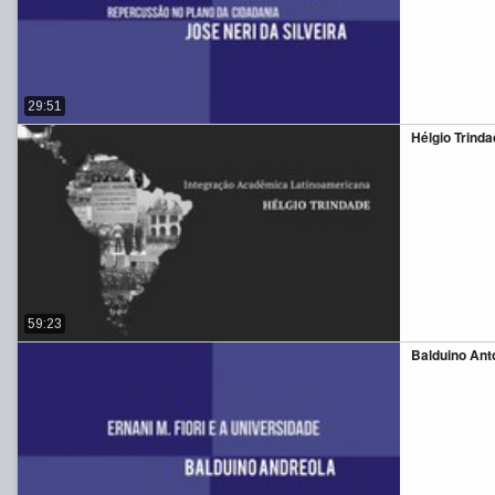
29:51
Hélgio Trinda
59:23
Balduino Anto