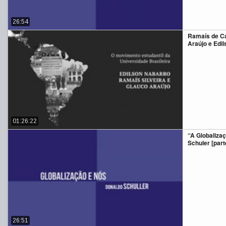
26:54
Ramaís de Ca
Araújo e Edi
01:26:22
“A Globaliza
Schuler [parte
26:51