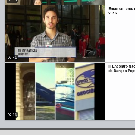
03:38
Encerramento 
2016
05:41
III Encontro Na
de Danças Pop
07:16