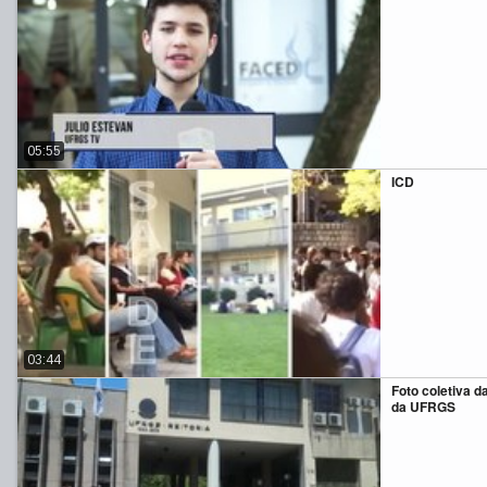
05:55
ICD
03:44
Foto coletiva 
da UFRGS