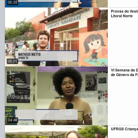
05:31
Provas do Vest
Litoral Norte
05:35
VI Semana da D
de Gênero da F
04:46
UFRGS Criança