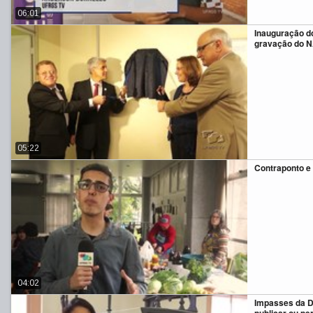
06:01
Inauguração do
gravação do 
05:22
Contraponto e 
04:02
Impasses da Di
publicar ou pe