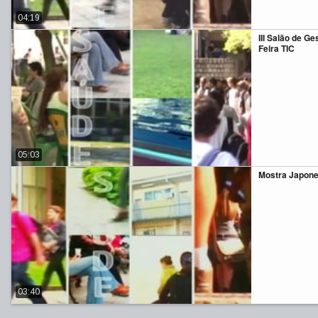
04:19
III Salão de Ge
Feira TIC
05:03
Mostra Japon
03:40