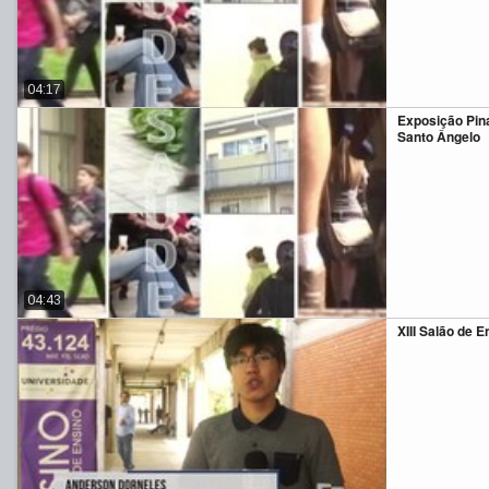
04:17
Exposição Pin
Santo Ângelo
04:43
XIII Salão de E