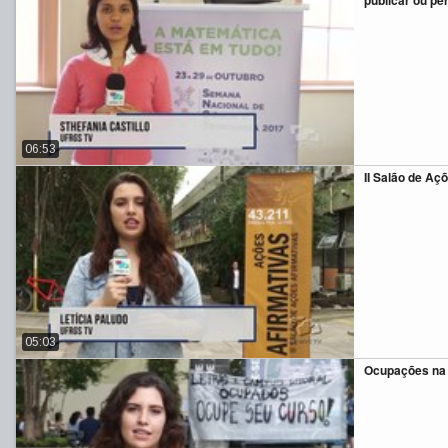
06:53
II Salão de Aç
05:03
Ocupações n