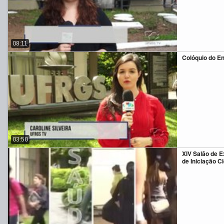
08:11
Colóquio do E
03:50
XIV Salão de 
de Iniciação Ci