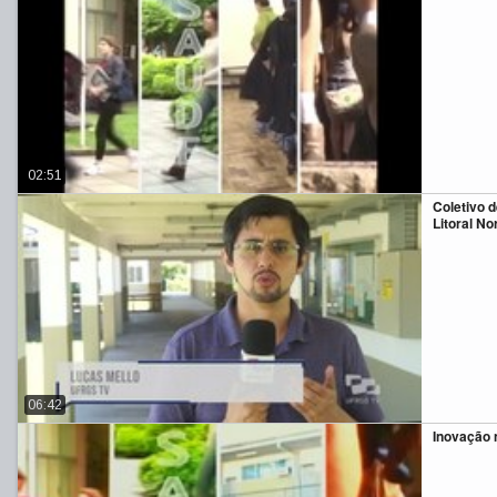
02:51
Coletivo 
Litoral No
06:42
Inovação 