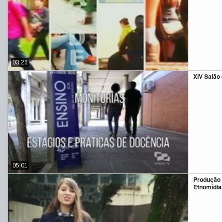
03:26
XIV Salão
05:01
Produção 
Etnomídia