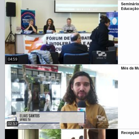
Seminário
Educação
04:59
Mês da M
02:53
Recepção 