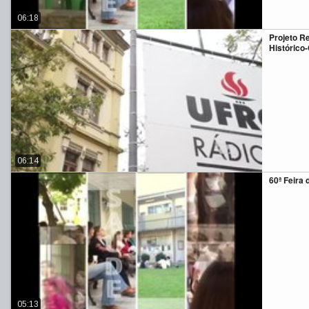
06:18
Projeto R
Histórico
06:14
60ª Feira 
05:13