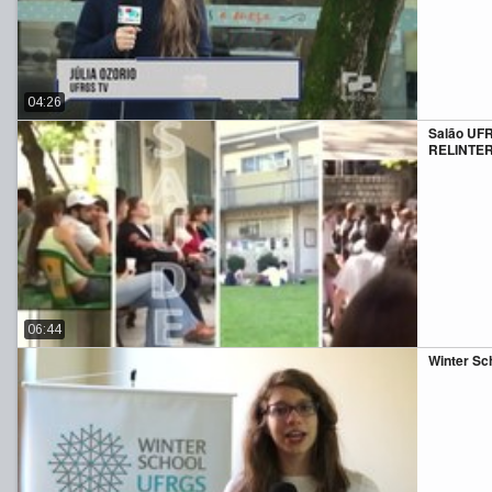
04:26
Salão UFR
RELINTE
06:44
Winter Sc