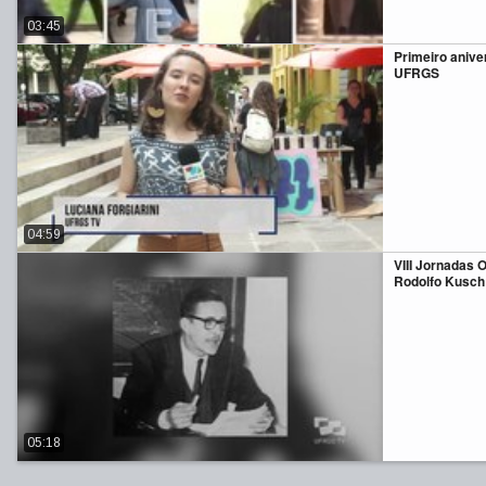
03:45
Primeiro anive
UFRGS
04:59
VIII Jornadas
Rodolfo Kusch
05:18