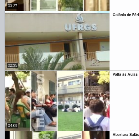
03:27
Colônia de Fér
02:35
Volta às Aulas
04:09
Abertura Salã