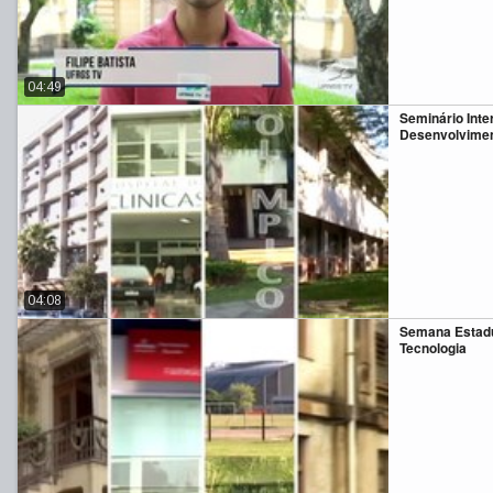
04:49
Seminário Inte
Desenvolvimen
04:08
Semana Estadu
Tecnologia