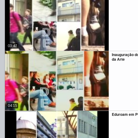
03:47
Inauguração do
da Arte
04:15
Eduroam em Po