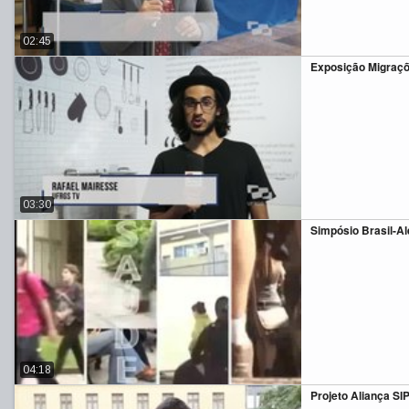
02:45
Exposição Migraç
03:30
Simpósio Brasil-A
04:18
Projeto Aliança SI