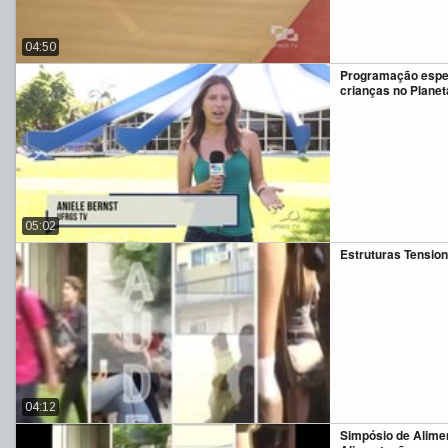
04:50
Programação espec
crianças no Planet
05:02
Estruturas Tensio
04:12
Simpósio de Alime