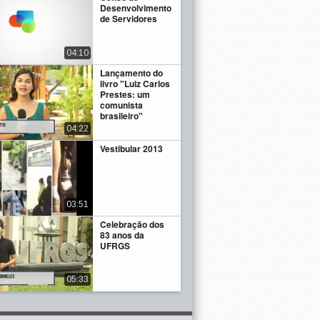
Desenvolvimento
de Servidores
04:10
Lançamento do
livro "Luiz Carlos
Prestes: um
comunista
brasileiro"
04:22
Vestibular 2013
03:51
Celebração dos
83 anos da
UFRGS
05:33