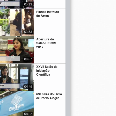
05:13
Pianos Instituto
de Artes
03:53
Abertura do
Salão UFRGS
2017
05:57
XXVII Salão de
Iniciação
Científica
04:49
63ª Feira do Livro
de Porto Alegre
04:02