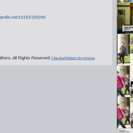
.handle.net/10183/165096
uthors. All Rights Reserved
Citação/Atributo do recurso
.