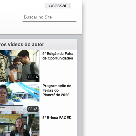
Acessar
ros vídeos do autor
9ª Edição da Feira
de Oportunidades
03:34
Programação de
Férias do
Planetário 2020
03:45
5ª Brinca FACED