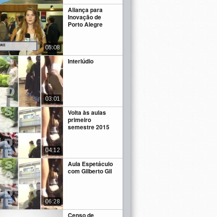
Aliança para
Inovação de
Porto Alegre
05:08
Interlúdio
03:01
Volta às aulas
primeiro
semestre 2015
04:12
Aula Espetáculo
com Gilberto Gil
06:28
Censo de