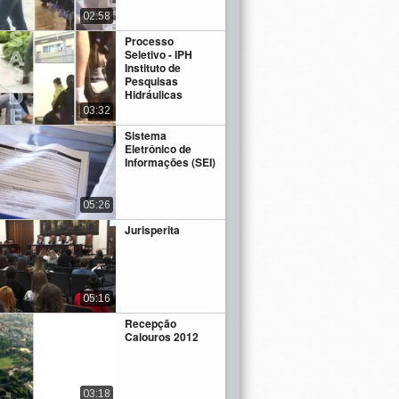
02:58
Processo
Seletivo - IPH
Instituto de
Pesquisas
Hidráulicas
03:32
Sistema
Eletrônico de
Informações (SEI)
05:26
Jurisperita
05:16
Recepção
Calouros 2012
03:18