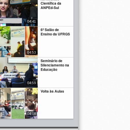
Científica da
ANPEd-Sul
04:41
6º Salão de
Ensino da UFRGS
04:53
Seminário de
Silenciamento na
Educação
04:59
Volta às Aulas
04:09