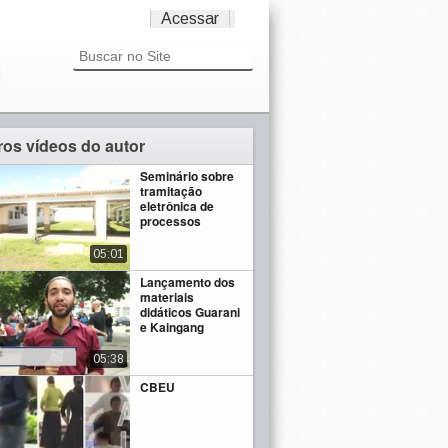
Acessar
ros vídeos do autor
Seminário sobre
tramitação
eletrônica de
processos
05:01
Lançamento dos
materiais
didáticos Guarani
e Kaingang
05:38
CBEU