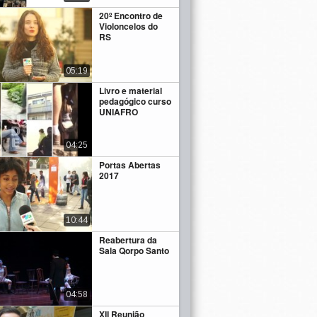
20º Encontro de
Violoncelos do
RS
05:19
Livro e material
pedagógico curso
UNIAFRO
04:25
Portas Abertas
2017
10:44
Reabertura da
Sala Qorpo Santo
04:58
XII Reunião