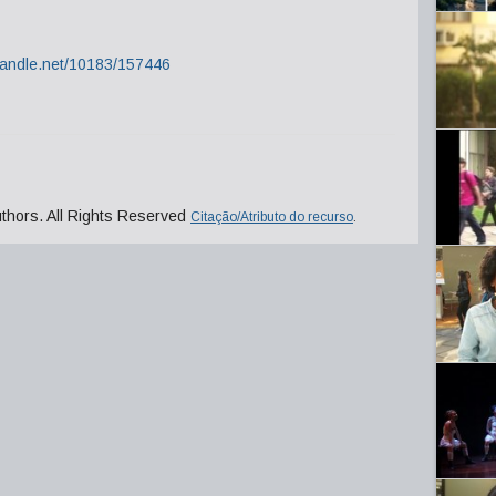
.handle.net/10183/157446
uthors. All Rights Reserved
Citação/Atributo do recurso
.