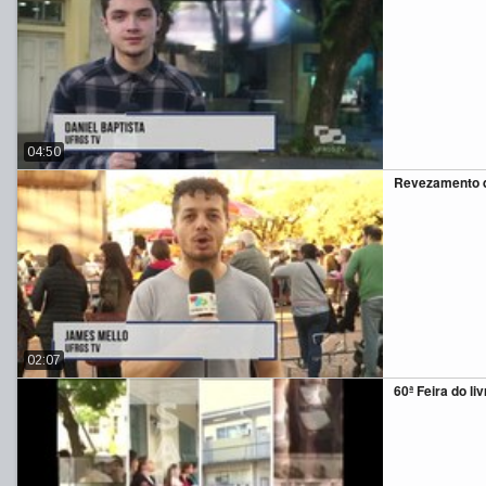
04:50
Revezamento d
02:07
60ª Feira do li