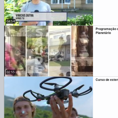
04:54
Programação d
Planetário
02:55
Curso de exte