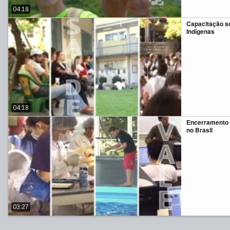
04:18
Capacitação s
Indígenas
04:18
Encerramento 
no Brasil
03:27