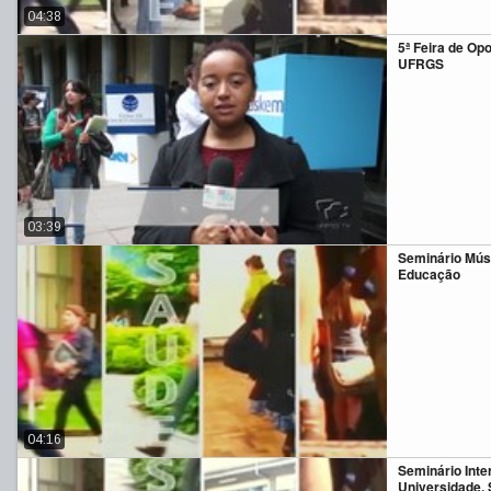
04:38
5ª Feira de Op
UFRGS
03:39
Seminário Músi
Educação
04:16
Seminário Inte
Universidade, 