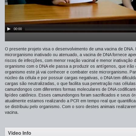
00:00
O presente projeto visa o desenvolvimento de uma vacina de DNA.
microrganismo inativado ou atenuado, a vacina de DNA fornece ape
riscos de infecções, com menor reação vacinal e menor inativaçã
organismo com o DNA ele passa a produzir os antígenos, que irão
organismo este já vai conhecer e combater este microrganismo. Pa
núcleo da célula e por possuir cargas negativas, o DNA tem dificu
cargas são neutralizadas, o que facilita sua penetração nas células 
camundongos com diferentes formas moleculares de DNA codificant
lipídeo catiônico. Esses camundongos foram sacrificados e seus ó
atualmente estamos realizando a PCR em tempo real que quantific
se distribuiu pelo organismo. Com o soro destes animais realizare
vacina.
Video Info