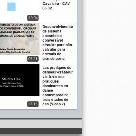
Cavaleira - CAV
06 02
10:04
Desenvolvimento
de sistema
anestésico
conversível
circular para não
valvular para
animais de
grande porte
05:31
Les pratiques du
danseur-créateur
vis-à-vis des
pratiques
dominantes en
danse
contemporaine :
trois études de
cas (Vídeo 2)
27:15