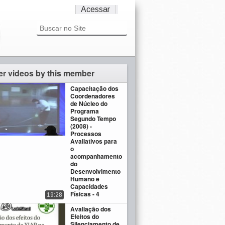
Acessar
er videos by this member
Capacitação dos
Coordenadores
de Núcleo do
Programa
Segundo Tempo
(2008) -
Processos
Avaliativos para
o
acompanhamento
do
Desenvolvimento
Humano e
Capacidades
Físicas - 4
19:28
Avaliação dos
Efeitos do
Silenciamento de