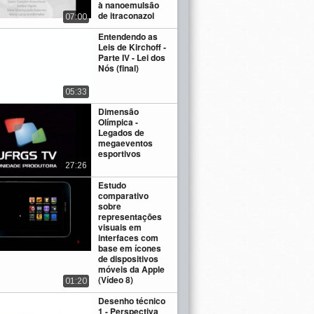
à nanoemulsão
de itraconazol
07:00
Entendendo as
Leis de Kirchoff -
Parte IV - Lei dos
Nós (final)
05:33
Dimensão
Olímpica -
Legados de
megaeventos
esportivos
27:26
Estudo
comparativo
sobre
representações
visuais em
interfaces com
base em ícones
de dispositivos
móveis da Apple
(Vídeo 8)
01:20
Desenho técnico
1 - Perspectiva