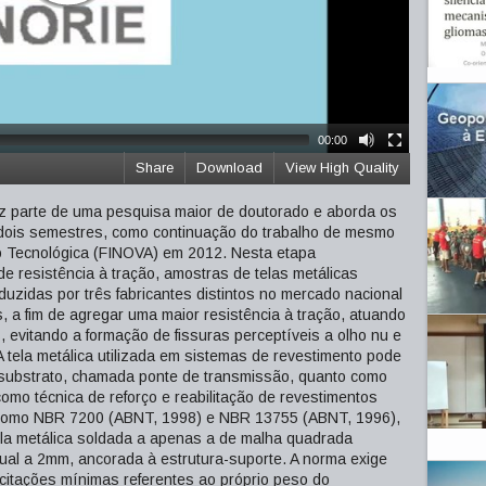
00:00
Share
Download
View High Quality
z parte de uma pesquisa maior de doutorado e aborda os
 dois semestres, como continuação do trabalho de mesmo
ão Tecnológica (FINOVA) em 2012. Nesta etapa
e resistência à tração, amostras de telas metálicas
uzidas por três fabricantes distintos no mercado nacional
 a fim de agregar uma maior resistência à tração, atuando
evitando a formação de fissuras perceptíveis a olho nu e
tela metálica utilizada em sistemas de revestimento pode
o substrato, chamada ponte de transmissão, quanto como
omo técnica de reforço e reabilitação de revestimentos
como NBR 7200 (ABNT, 1998) e NBR 13755 (ABNT, 1996),
tela metálica soldada a apenas a de malha quadrada
gual a 2mm, ancorada à estrutura-suporte. A norma exige
licitações mínimas referentes ao próprio peso do