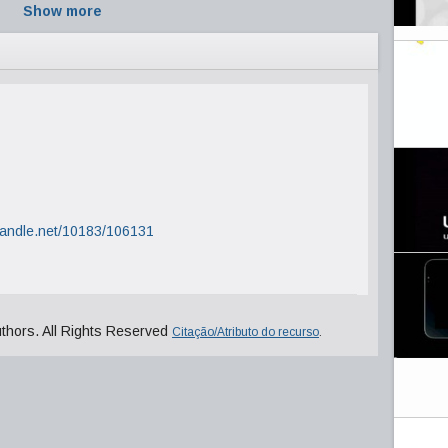
Show more
.handle.net/10183/106131
uthors. All Rights Reserved
Citação/Atributo do recurso
.