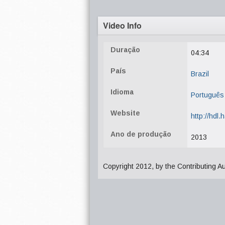
Video Info
Duração
04:34
País
Brazil
Idioma
Português
Website
http://hdl
Ano de produção
2013
Copyright 2012, by the Contributing A