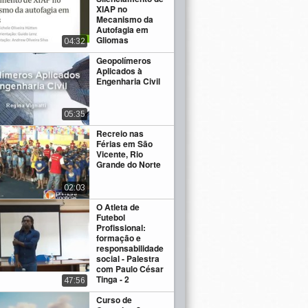
XIAP no
Mecanismo da
Autofagia em
Gliomas
04:32
Geopolímeros
Aplicados à
Engenharia Civil
05:35
Recreio nas
Férias em São
Vicente, Rio
Grande do Norte
02:03
O Atleta de
Futebol
Profissional:
formação e
responsabilidade
social - Palestra
com Paulo César
Tinga - 2
47:56
Curso de