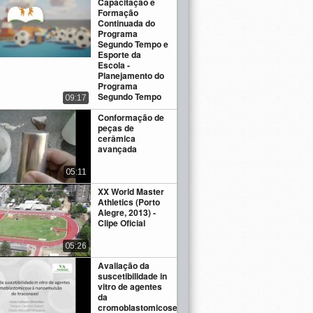
Capacitação e
Formação
Continuada do
Programa
Segundo Tempo e
Esporte da
Escola -
Planejamento do
Programa
Segundo Tempo
09:17
Conformação de
peças de
cerâmica
avançada
05:11
XX World Master
Athletics (Porto
Alegre, 2013) -
Clipe Oficial
05:26
Avaliação da
suscetibilidade in
vitro de agentes
da
cromoblastomicose