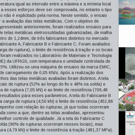
ratura igual ao intervalo entre a máxima e a mínima local
la a esses esforços deve ser comprovada, no entanto o tipo
 não é explicitado pela norma. Neste sentido, o ensaio
 a avaliação das telas metálicas. Com o objetivo de
apresentado anteriormente, foram realizados ensaios para
e telas metálicas eletrossoldadas galvanizadas, de malha
tro de 1,24mm, de três fabricantes distintos no mercado
bricante A, Fabricante B e Fabricante C. Foram avaliados
ga de ruptura), o limite de resistência à tração e os locais
 foram realizados no Laboratório de Materiais e Tecnologia
E) da UFRGS, com temperatura e umidade controlada de
±5%. Utilizou-se uma máquina de ensaios da marca EMIC,
de carregamento de 0,05 KN/s. Após a realização dos
s das telas metálicas avaliadas foram distintos. A tela
ocais de ruptura (52% ao longo do fio e 48% na solda) e
a de ruptura (7,05 kN) e ao limite de resistência (709,48
resultados para esses parâmetros. A tela do Fabricante B
 carga de ruptura (4,50 kN) e limite de resistência (452,86
enho com relação às rupturas, já que todas ocorreram
icada como a que, dentre as telas avaliadas, apresentou
lhor controle de qualidade. Já a tela do Fabricante C
solda (96% de rupturas ocorreram nesses locais), mas
ura (4,79 kN) e limite de resistência à tração (481,37 MPa).