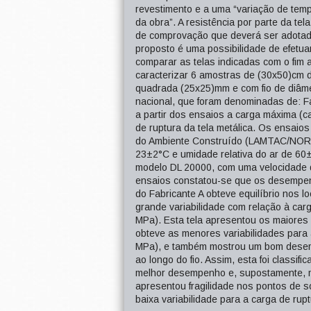
revestimento e a uma “variação de tempe
da obra”. A resistência por parte da te
de comprovação que deverá ser adotado
proposto é uma possibilidade de efetuar
comparar as telas indicadas com o fim 
caracterizar 6 amostras de (30x50)cm d
quadrada (25x25)mm e com fio de diâme
nacional, que foram denominadas de: Fa
a partir dos ensaios a carga máxima (car
de ruptura da tela metálica. Os ensaios
do Ambiente Construído (LAMTAC/NORI
23±2°C e umidade relativa do ar de 60
modelo DL 20000, com uma velocidade 
ensaios constatou-se que os desempenho
do Fabricante A obteve equilíbrio nos l
grande variabilidade com relação à carg
MPa). Esta tela apresentou os maiores 
obteve as menores variabilidades para a
MPa), e também mostrou um bom desemp
ao longo do fio. Assim, esta foi classif
melhor desempenho e, supostamente, me
apresentou fragilidade nos pontos de 
baixa variabilidade para a carga de rupt