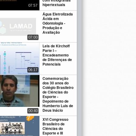
com etnografias
hipertextuais
07:57
Água Eletrolizada
Ácida em
Odontologia -
Produção e
Avaliação
07:00
Leis de Kirchoff
Parte I –
Encadeamento
de Diferenças de
Potenciais
06:17
Comemoração
dos 30 anos do
Colégio Brasileiro
de Ciências do
Esporte -
Depoimento de
Humberto Luis de
Deus Inácio
00:40
XVI Congresso
Brasileiro de
Ciências do
Esporte e III