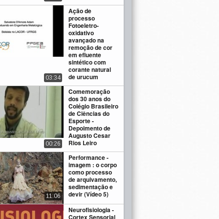
Ação de
processo
Fotoeletro-
oxidativo
avançado na
remoção de cor
em efluente
sintético com
corante natural
de urucum
03:34
Comemoração
dos 30 anos do
Colégio Brasileiro
de Ciências do
Esporte -
Depoimento de
Augusto Cesar
Rios Leiro
00:26
Performance -
imagem : o corpo
como processo
de arquivamento,
sedimentação e
devir (Vídeo 5)
11:06
Neurofisiologia -
Cortex Sensorial