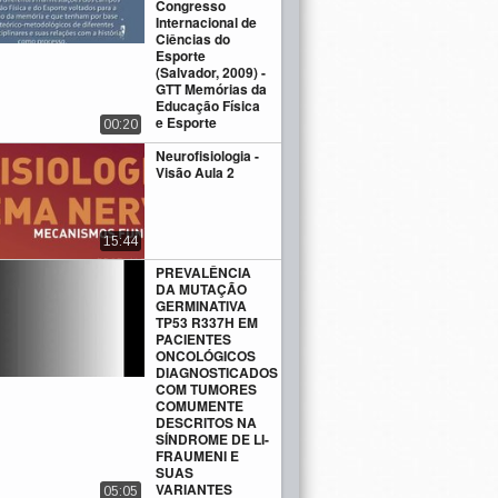
Congresso
Internacional de
Ciências do
Esporte
(Salvador, 2009) -
GTT Memórias da
Educação Física
e Esporte
00:20
Neurofisiologia -
Visão Aula 2
15:44
PREVALÊNCIA
DA MUTAÇÃO
GERMINATIVA
TP53 R337H EM
PACIENTES
ONCOLÓGICOS
DIAGNOSTICADOS
COM TUMORES
COMUMENTE
DESCRITOS NA
SÍNDROME DE LI-
FRAUMENI E
SUAS
VARIANTES
05:05