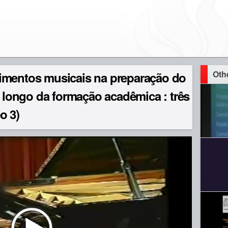
Oth
imentos musicais na preparação do
o longo da formação acadêmica : três
o 3)