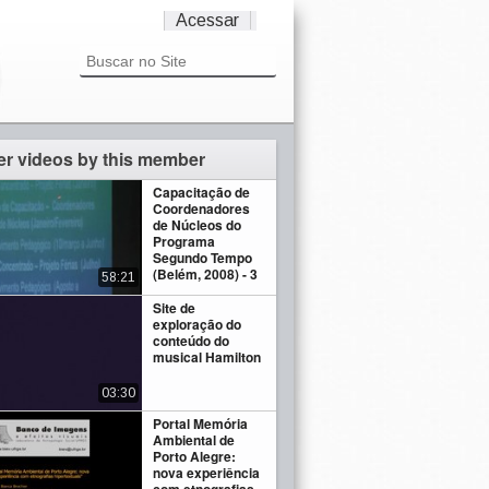
Acessar
er videos by this member
Capacitação de
Coordenadores
de Núcleos do
Programa
Segundo Tempo
(Belém, 2008) - 3
58:21
Site de
exploração do
conteúdo do
musical Hamilton
03:30
Portal Memória
Ambiental de
Porto Alegre:
nova experiência