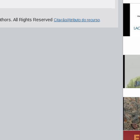
uthors. All Rights Reserved
Citação/Atributo do recurso
.