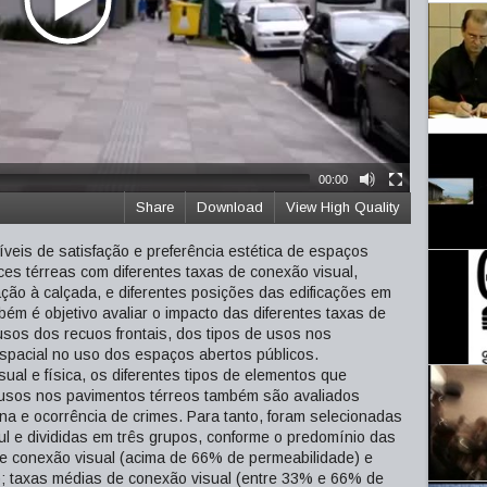
00:00
Share
Download
View High Quality
eis de satisfação e preferência estética de espaços
aces térreas com diferentes taxas de conexão visual,
ação à calçada, e diferentes posições das edificações em
ém é objetivo avaliar o impacto das diferentes taxas de
 usos dos recuos frontais, dos tipos de usos nos
espacial no uso dos espaços abertos públicos.
ual e física, os diferentes tipos de elementos que
s usos nos pavimentos térreos também são avaliados
a e ocorrência de crimes. Para tanto, foram selecionadas
l e divididas em três grupos, conforme o predomínio das
 de conexão visual (acima de 66% de permeabilidade) e
a); taxas médias de conexão visual (entre 33% e 66% de