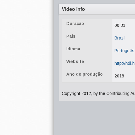
Video Info
Duração
00:31
País
Brazil
Idioma
Português
Website
http://hdl
Ano de produção
2018
Copyright 2012, by the Contributing A