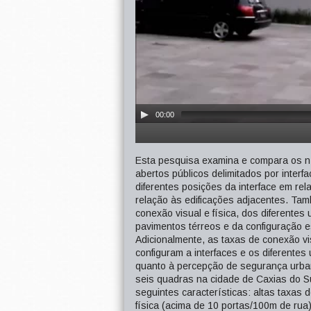
00:00
Esta pesquisa examina e compara os nív
abertos públicos delimitados por interf
diferentes posições da interface em rel
relação às edificações adjacentes. Tamb
conexão visual e física, dos diferentes
pavimentos térreos e da configuração 
Adicionalmente, as taxas de conexão vis
configuram a interfaces e os diferente
quanto à percepção de segurança urban
seis quadras na cidade de Caxias do Su
seguintes características: altas taxas
física (acima de 10 portas/100m de ru