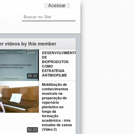
Acessar
er videos by this member
DESENVOLVIMENTO
DE
BIOPRODUTOS
COMO
ESTRATÉGIA
ANTIBIOFILME
05:33
Mobilização de
conhecimentos
musicais na
preparação do
repertório
pianístico ao
longo da
formação
acadêmica : três
estudos de casos
(Vídeo 2)
51:22