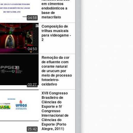
em cimentos
endodônticos a
base de
metacrilato
04:58
Composição de
trilhas musicais
para videogame -
2
04:50
Remoção da cor
de efluente com
corante natural
de urucum por
meio de processo
fotoeletro-
oxidativo
03:27
XVII Congresso
Brasileiro de
Ciências do
Esporte e IV
Congresso
Internacional de
Ciências do
Esporte (Porto
Alegre, 2011)
25:42