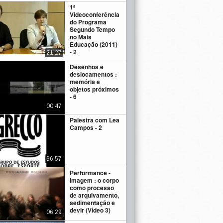
1ª
Videoconferência
do Programa
Segundo Tempo
no Mais
Educação (2011)
- 2
21:27
Desenhos e
deslocamentos :
memória e
objetos próximos
- 6
00:47
Palestra com Lea
Campos - 2
36:57
Performance -
imagem : o corpo
como processo
de arquivamento,
sedimentação e
devir (Vídeo 3)
06:29