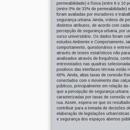
permeabilidade) e física (entre 6 e 10 
(entre 0% de 33% de permeabilidade) e 
foram avaliadas por moradores e traba
segurança urbana. Ainda, vídeos de per
distintos atributos, de acordo com cada 
percepção de segurança urbana, por um
curso universitário. Os dados foram co
estudos Ambiente e Comportamento, ta
comportamento, questionários e entrevis
através de testes estatísticos não par
analisados através de frequência, con
entrevistados nas quadras selecionada
positivos das interfaces térreas estão
66%. Ainda, altas taxas de conexão fís
conectados com o movimento das calça
públicos, principalmente em relação às
que a percepção de segurança urbana é 
caracterizadas por taxas de conexão v
rua. Assim, espera-se que os resultado
contribuir para a tomada de decisões d
elaboração de legislações urbanísticas
e segurança dos espaços abertos públ