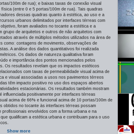
portas/100m de rua); e baixas taxas de conexão visual
física (entre 0 e 5 portas/100m de rua). Tais quadras
lhadores dessas quadras quanto à estética, ao uso e a
cursos urbanos delimitados por interfaces térreas com
objetivo, foram avaliados no tocante a estética e a
 grupo de arquitetos e outros de não arquitetos com
letados através de múltiplos métodos utilizados na área de
is como: contagens de movimento, observações de
tas. A análise dos dados quantitativos foi realizada
amétricos. Os dados de natureza qualitativa foram
teúdo e importância dos pontos mencionados pelos
s. Os resultados revelam que os impactos estéticos
 relacionados com taxas de permeabilidade visual acima de
ica e visual associadas a usos nos pavimentos térreos
das têm impacto positivo no uso dos espaços abertos
 atividades estacionárias. Os resultados também mostram
influenciada positivamente por interfaces térreas
isual acima de 66% e funcional acima de 10 portas/100m de
s obtidos no tocante às interfaces térreas possam
e profissionais envolvidos com a forma urbana e na
 que qualificam a estética urbana e contribuam para o uso
icos.
Show more