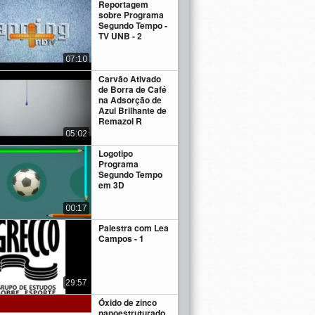
Reportagem
sobre Programa
Segundo Tempo -
TV UNB - 2
07:10
Carvão Ativado
de Borra de Café
na Adsorção de
Azul Brilhante de
Remazol R
05:02
Logotipo
Programa
Segundo Tempo
em 3D
00:17
Palestra com Lea
Campos - 1
29:57
Óxido de zinco
nanoestruturado