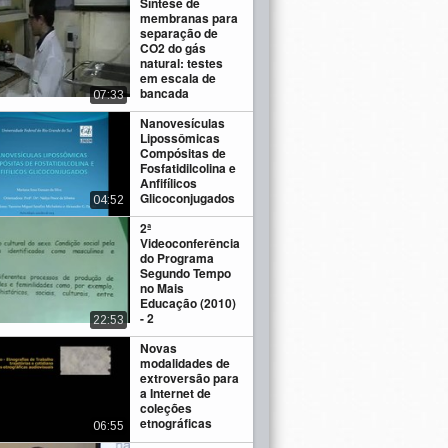
Síntese de
membranas para
separação de
CO2 do gás
natural: testes
em escala de
bancada
07:33
Nanovesículas
Lipossômicas
Compósitas de
Fosfatidilcolina e
Anfifílicos
Glicoconjugados
04:52
2ª
Videoconferência
do Programa
Segundo Tempo
no Mais
Educação (2010)
- 2
22:53
Novas
modalidades de
extroversão para
a Internet de
coleções
etnográficas
06:55