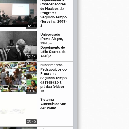
Coordenadores
de Núcleos do
Programa
Segundo Tempo
(Teresina, 2008) -
3
32:51
Universíade
(Porto Alegre,
1963) -
Depoimento de
Lélio Soares de
Araújo
52:54
Fundamentos
Pedagógicos do
Programa
Segundo Tempo:
da reflexão à
prática (video) -
16
03:04
Sistema
Automático Van
der Pauw
05:40