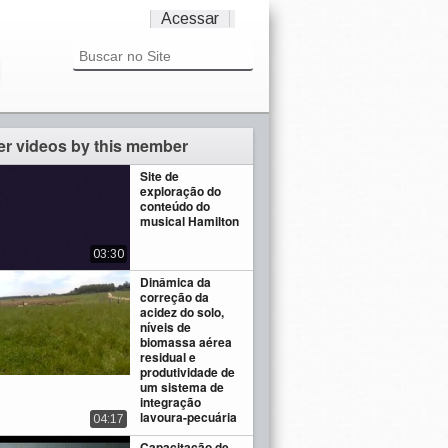
Acessar
er videos by this member
Site de
exploração do
conteúdo do
musical Hamilton
03:30
Dinâmica da
correção da
acidez do solo,
níveis de
biomassa aérea
residual e
produtividade de
um sistema de
integração
lavoura-pecuária
04:17
Capacitação de