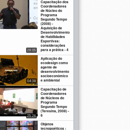
Capacitação dos
Coordenadores
de Núcleo do
Programa
Segundo Tempo
(2008) -
Aquisição de
Desenvolvimento
de Habilidades
Esportivas:
considerações
para a prática - 4
28:05
Aplicação do
ecodesign como
agente de
desenvolvimento
socioeconômico
e ambiental
04:38
Capacitação de
Coordenadores
de Núcleos do
Programa
Segundo Tempo
(Teresina, 2008) -
6
25:26
Objetos
tecnopoéticos :