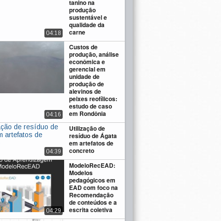
tanino na
produção
sustentável e
qualidade da
carne
04:18
Custos de
produção, análise
econômica e
gerencial em
unidade de
produção de
alevinos de
peixes reofílicos:
estudo de caso
em Rondônia
04:16
Utilização de
resíduo de Ágata
em artefatos de
concreto
04:39
ModeloRecEAD:
Modelos
pedagógicos em
EAD com foco na
Recomendação
de conteúdos e a
escrita coletiva
04:29