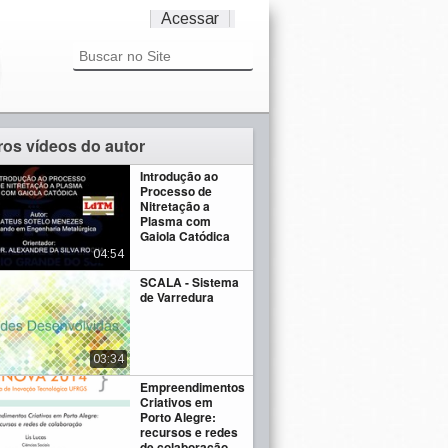
Acessar
ros vídeos do autor
Introdução ao
Processo de
Nitretação a
Plasma com
Gaiola Catódica
04:54
SCALA - Sistema
de Varredura
03:34
Empreendimentos
Criativos em
Porto Alegre:
recursos e redes
de colaboração