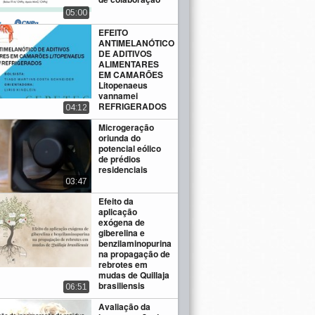
05:00
EFEITO
ANTIMELANÓTICO
DE ADITIVOS
ALIMENTARES
EM CAMARÕES
Litopenaeus
vannamei
REFRIGERADOS
04:12
Microgeração
oriunda do
potencial eólico
de prédios
residenciais
03:47
Efeito da
aplicação
exógena de
giberelina e
benzilaminopurina
na propagação de
rebrotes em
mudas de Quillaja
brasiliensis
06:51
Avaliação da