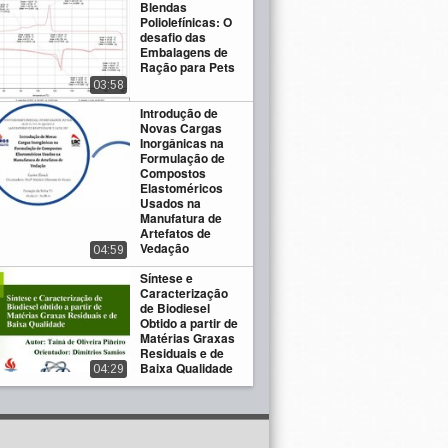
Blendas
Poliolefínicas: O
desafio das
Embalagens de
Ração para Pets
03:58
Introdução de
Novas Cargas
Inorgânicas na
Formulação de
Compostos
Elastoméricos
Usados na
Manufatura de
Artefatos de
Vedação
04:59
Síntese e
Caracterização
de Biodiesel
Obtido a partir de
Matérias Graxas
Residuais e de
Baixa Qualidade
04:29