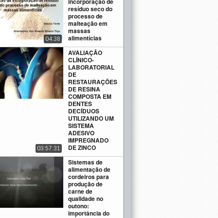
incorporação de
resíduo seco do
processo de
malteação em
massas
alimentícias
04:38
AVALIAÇÃO
CLÍNICO-
LABORATORIAL
DE
RESTAURAÇÕES
DE RESINA
COMPOSTA EM
DENTES
DECÍDUOS
UTILIZANDO UM
SISTEMA
ADESIVO
IMPREGNADO
DE ZINCO
03:57:31
Sistemas de
alimentação de
cordeiros para
produção de
carne de
qualidade no
outono:
importância do