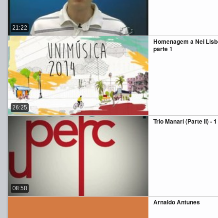
21:22
Homenagem a Nei Lisb
parte 1
26:25
Trio Manarí (Parte II) - 1
08:58
Arnaldo Antunes