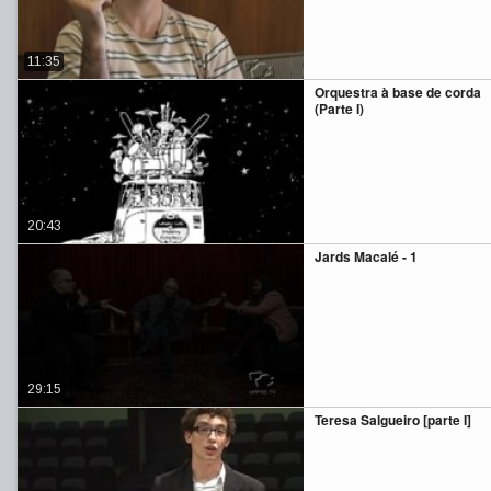
11:35
Orquestra à base de corda
(Parte I)
20:43
Jards Macalé - 1
29:15
Teresa Salgueiro [parte I]