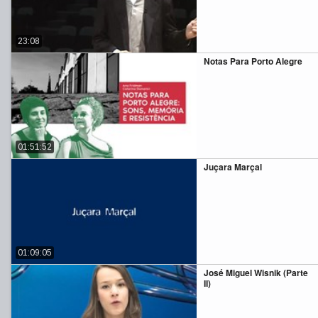
23:08
Notas Para Porto Alegre
01:51:52
Juçara Marçal
01:09:05
José Miguel Wisnik (Parte
II)