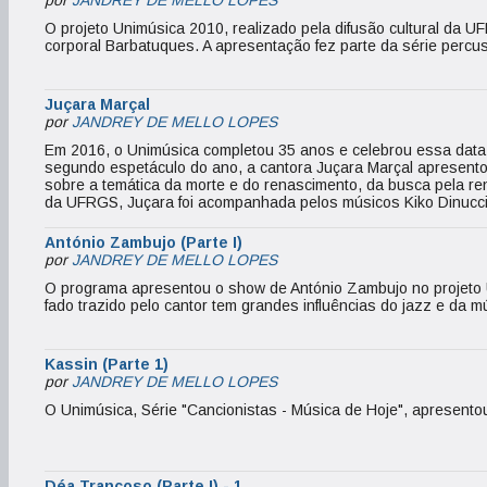
por
JANDREY DE MELLO LOPES
O projeto Unimúsica 2010, realizado pela difusão cultural da U
corporal Barbatuques. A apresentação fez parte da série percus
Juçara Marçal
por
JANDREY DE MELLO LOPES
Em 2016, o Unimúsica completou 35 anos e celebrou essa data 
segundo espetáculo do ano, a cantora Juçara Marçal apresento
sobre a temática da morte e do renascimento, da busca pela re
da UFRGS, Juçara foi acompanhada pelos músicos Kiko Dinucc
António Zambujo (Parte I)
por
JANDREY DE MELLO LOPES
O programa apresentou o show de António Zambujo no projeto 
fado trazido pelo cantor tem grandes influências do jazz e da mú
Kassin (Parte 1)
por
JANDREY DE MELLO LOPES
O Unimúsica, Série "Cancionistas - Música de Hoje", apresento
Déa Trancoso (Parte I) - 1