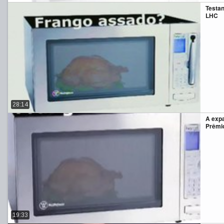
Testan
LHC
28:14
A expa
Prêmio
19:33