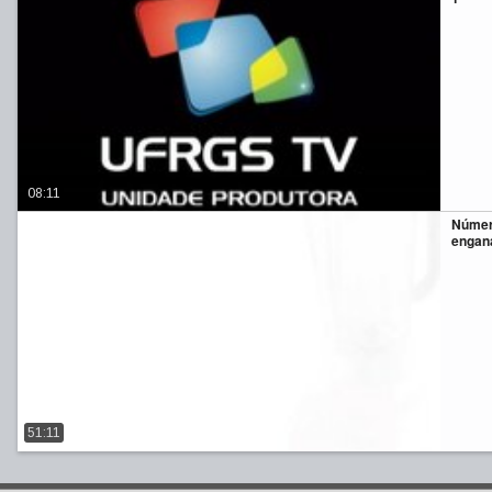
08:11
Númer
engana
51:11