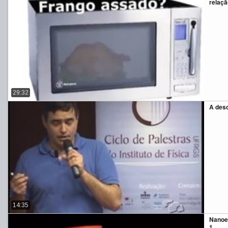
relaçã
29:32
A desc
14:35
Nanoel
1