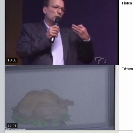
Física
10:03
“Átom
26:48