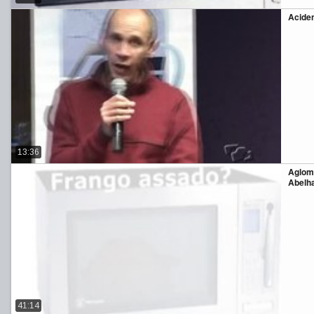
Aciden
13:36
Aglom
Abelh
41:14