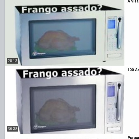
A visã
28:13
100 An
36:38
Porque