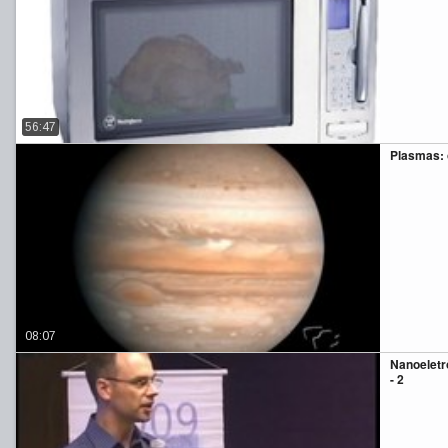
56:47
Plasmas: 
08:07
Nanoeletrô
- 2