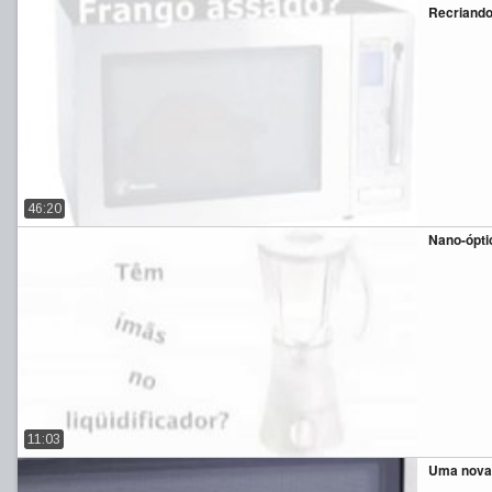
Recriando
46:20
Nano-óptic
11:03
Uma nova 