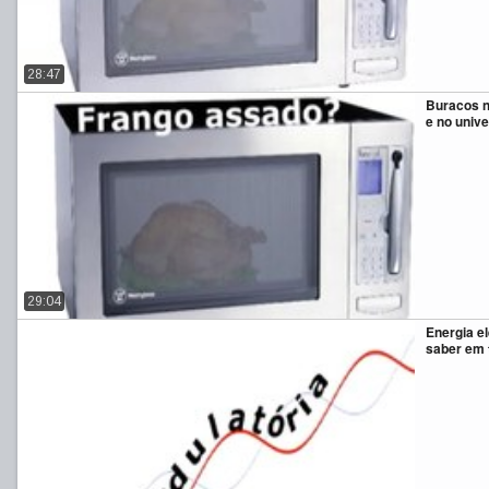
28:47
Buracos ne
e no unive
29:04
Energia el
saber em