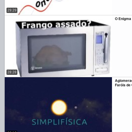
29:29
O Enigma 
28:28
Aglomerad
Faróis de