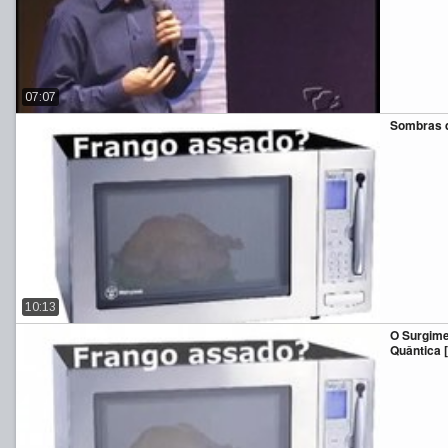
07:07
Sombras da
10:13
O Surgime
Quântica [