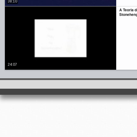
38:10
A Teoria 
Stoneheng
24:07