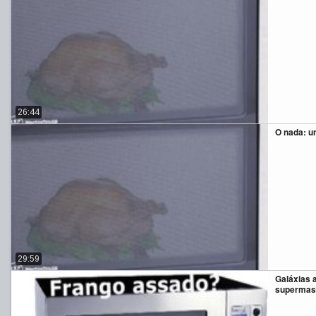
26:44
O nada: u
29:59
Galáxias 
supermas