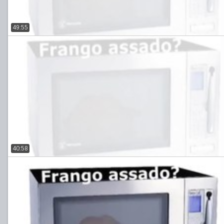
49:55
40:58