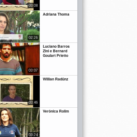
03:08
Adriana Thoma
02:26
Luciano Barros
Zini e Bernard
Goulart Prietto
03:07
Willian Radünz
03:46
Verônica Rolim
03:24