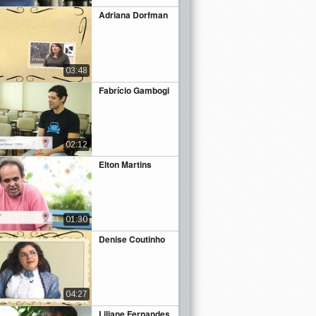
Adriana Dorfman
03:48
Fabrício Gambogi
02:12
Elton Martins
01:30
Denise Coutinho
04:27
Liliane Fernandes