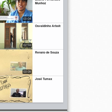
Munhoz
03:04
Osvaldinho Arboit
02:58
Renato de Souza
03:09
José Tumax