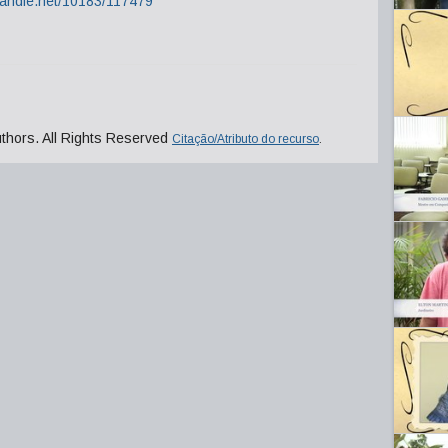
.handle.net/10183/117479
uthors. All Rights Reserved
Citação/Atributo do recurso
.