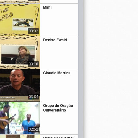
Mimi
03:32
Denise Ewald
03:18
Cláudio Martins
03:04
Grupo de Oração
Universitário
02:52
Osvaldinho Arboit