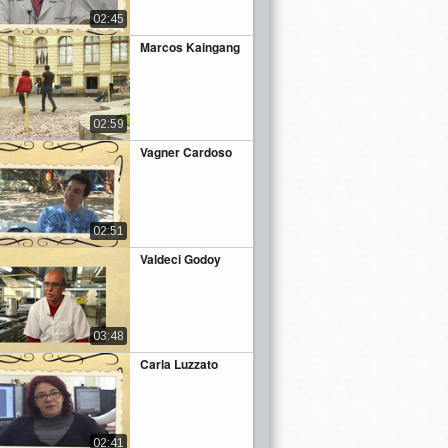
02:45
Marcos Kaingang
02:59
Vagner Cardoso
02:51
Valdeci Godoy
03:48
Carla Luzzato
02:41