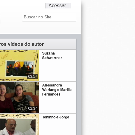
Acessar
ros vídeos do autor
Suzana
Schwertner
03:17
Alessandra
Werlang e Marilia
Fernandes
02:34
Toninho e Jorge