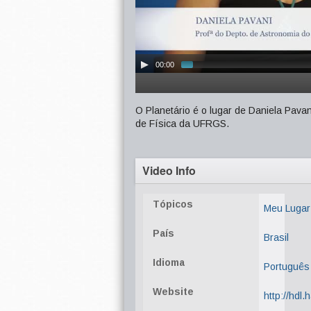
00:00
O Planetário é o lugar de Daniela Pava
de Física da UFRGS.
Video Info
Tópicos
Meu Luga
País
Brasil
Idioma
Português
Website
http://hdl