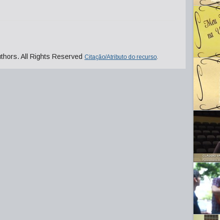
uthors. All Rights Reserved
Citação/Atributo do recurso
.