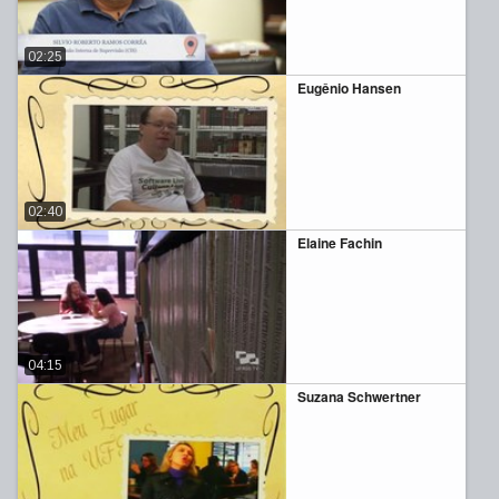
02:25
Eugênio Hansen
02:40
Elaine Fachin
04:15
Suzana Schwertner