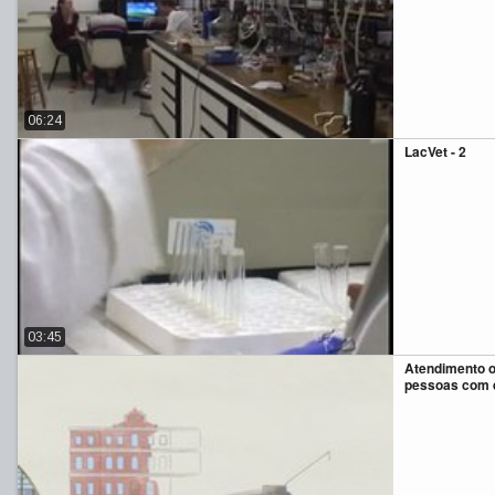
06:24
LacVet - 2
03:45
Atendimento o
pessoas com d