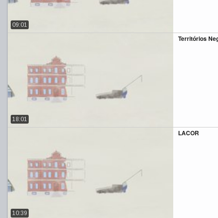
09:01
Territórios Ne
18:01
LACOR
10:39