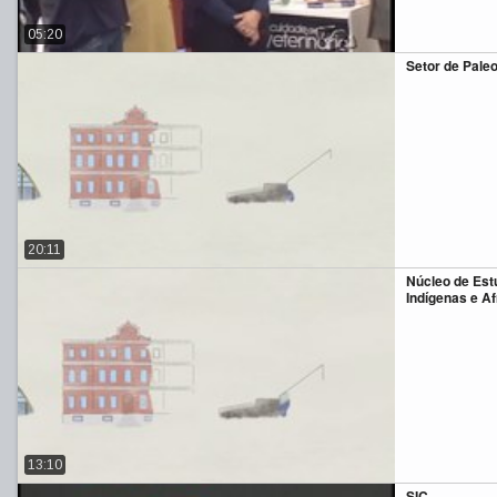
05:20
Setor de Pale
20:11
Núcleo de Est
Indígenas e A
13:10
SIC