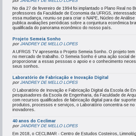
por
JANDREY DE MELLO LOPES
No dia 27 de fevereiro de 1994 foi implantado o Plano Real no Br
professores da Faculdade de Economia da UFRGS, interessado
essa mudança, reuniu­-se para criar o NAPE, Núcleo de Anális
publica avaliações periódicas sobre a conjuntura econômica bra
qualificada do panorama econômico do nosso país.
Projeto Semeia Sonho
por
JANDREY DE MELLO LOPES
A UFRGS TV apresenta o Projeto Semeia Sonho. O projeto tem po
no mercado de trabalho. O Semeia Sonho é uma ação social de
proporcionar a essas pessoas o apoio e o conhecimento necessá
seus sonhos.
Laboratório de Fabricação e Inovação Digital
por
JANDREY DE MELLO LOPES
O Laboratório de Inovação e Fabricação Digital da Escola de E
pesquisadores da Escola de Engenharia, da Faculdade de Arqu
com recursos qualificados de fabricação digital para dar supor
produtos, processos e serviços, o Laboratório concentra-se no 
inovadores.
40 anos do Ceclimar
por
JANDREY DE MELLO LOPES
Em 2018, o CECLIMAR - Centro de Estudos Costeiros, Limnoló