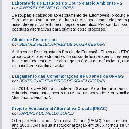
Laboratório de Estudos do Couro e Meio Ambiente - 2
por
JANDREY DE MELLO LOPES
De roupas e calçados ao estofamento de automóveis, o couro é 
Para se transformar nos produtos que conhecemos, ele passa p
mais, desenvolvimento tecnológico e científico. Pensando nisso
pesquisa alternativas para otimizar esse processo.
Clínica de Fisioterapia
por
BEATRIZ HELENA PIRES DE SOUZA CESTARI
A clínica de Fisioterapia da Escola de Educação Física da UFR
proporcionar aos estudantes do curso de fisioterapia um espaç
à comunidade em geral e abrange as áreas neurofuncional, ort
e da mulher e cardiovascular.
Lançamento das Comemorações de 80 anos da UFRGS
por
BEATRIZ HELENA PIRES DE SOUZA CESTARI
Em 2014, a UFRGS irá completar 80 anos. Para dar início às co
culturais, como um concerto da OSPA, um show de Vitor Ramil e
Memórias e História”.
Projeto Educacional Alternativa Cidadã (PEAC)
por
JANDREY DE MELLO LOPES
O Projeto Educacional Alternativa Cidadã (PEAC) é um cursin
ano 2000. Após a sua institucionalização em 2005, tornou-se u