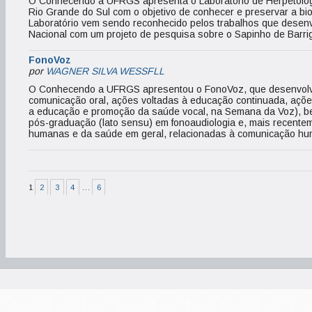
O Conhecendo a UFRGS apresenta o Laboratório de Herpetologi
Rio Grande do Sul com o objetivo de conhecer e preservar a b
Laboratório vem sendo reconhecido pelos trabalhos que desenvol
Nacional com um projeto de pesquisa sobre o Sapinho de Barri
FonoVoz
por
WAGNER SILVA WESSFLL
O Conhecendo a UFRGS apresentou o FonoVoz, que desenvolve
comunicação oral, ações voltadas à educação continuada, açõe
a educação e promoção da saúde vocal, na Semana da Voz), b
pós-graduação (lato sensu) em fonoaudiologia e, mais recente
humanas e da saúde em geral, relacionadas à comunicação hum
1
2
3
4
…
6