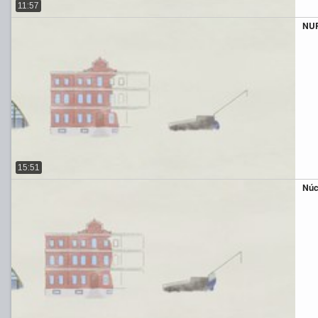
11:57
NU
15:51
Núc