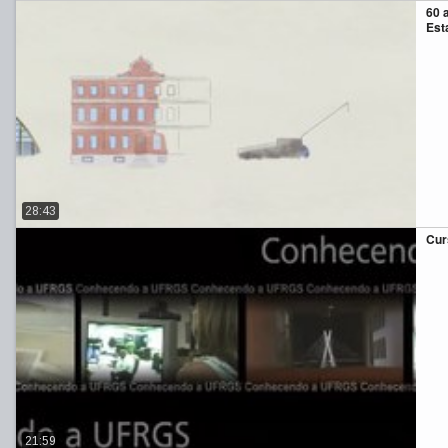
60 
Esta
28:43
Cur
21:59