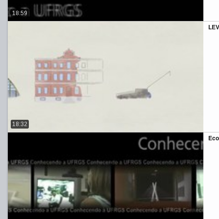
18:59
LE
18:32
Eco