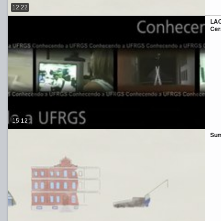
12:22
LAC
Cer
15:12
Su