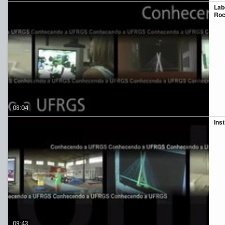
Lab
Roc
08:04
Inst
09:43