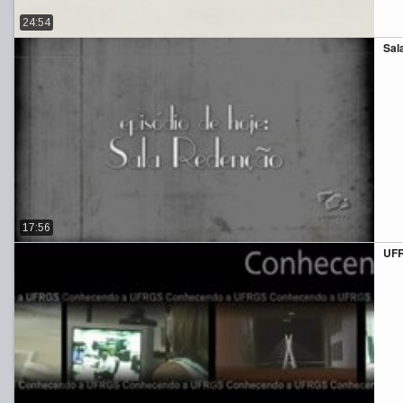
24:54
Sal
17:56
UFR