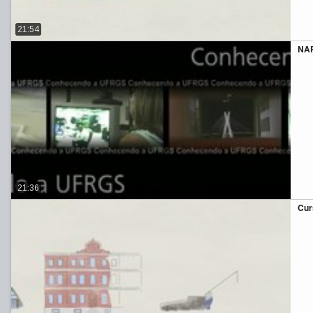
21:54
NA
21:36
Cur