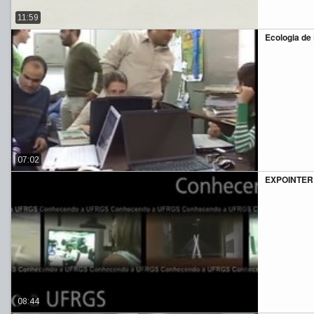
11:59
Ecologia de 
07:02
EXPOINTER 
08:44