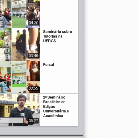
04:20
Seminário sobre
Tutorias na
UFRGS
03:46
Futsal
03:55
2º Seminário
Brasileiro de
Edição
Universitária e
Acadêmica
05:27