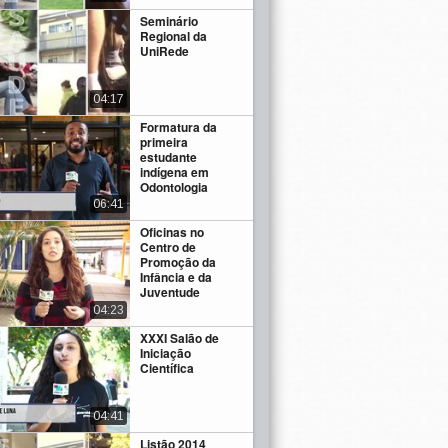
Seminário
Regional da
UniRede
04:17
Formatura da
primeira
estudante
indígena em
Odontologia
06:41
Oficinas no
Centro de
Promoção da
Infância e da
Juventude
04:23
XXXI Salão de
Iniciação
Científica
04:41
Listão 2014