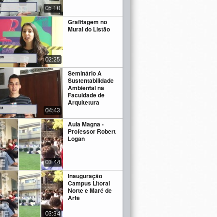
05:10
Grafitagem no
Mural do Listão
02:25
Seminário A
Sustentabilidade
Ambiental na
Faculdade de
Arquitetura
04:43
Aula Magna -
Professor Robert
Logan
03:44
Inauguração
Campus Litoral
Norte e Maré de
Arte
03:34