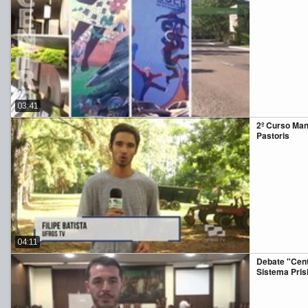
03:41
2º Curso Man
Pastoris
04:11
Debate "Cent
Sistema Prisi