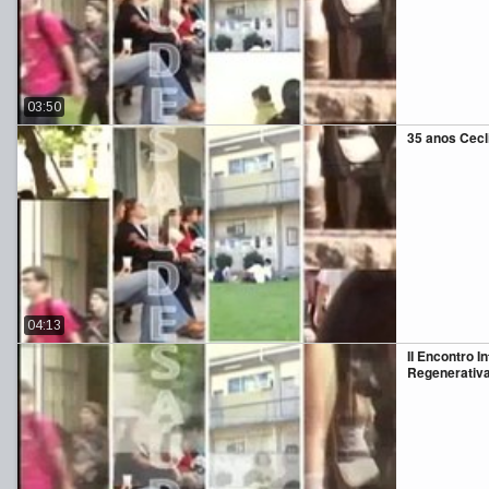
03:50
35 anos Cec
04:13
II Encontro I
Regenerativ