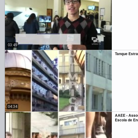
03:45
Tanque Estra
04:34
AAEE - Assoc
Escola de En