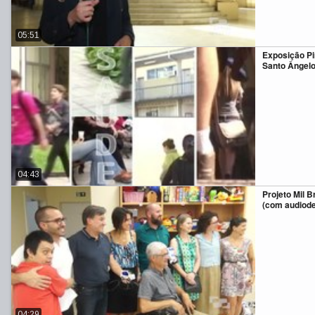
05:51
Exposição P
Santo Ângel
04:43
Projeto Mil B
(com audiode
04:29