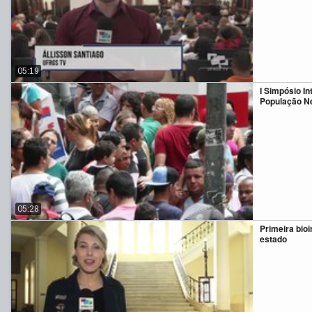
05:19
I Simpósio I
População N
05:28
Primeira bio
estado