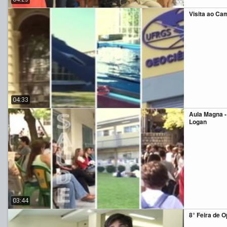
Visita ao Ca
04:33
Aula Magna -
Logan
03:44
8° Feira de 