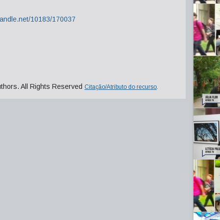
.handle.net/10183/170037
uthors. All Rights Reserved
Citação/Atributo do recurso
.