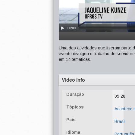
00:00
Uma das atividades que fizeram parte
evento divulgou o trabalho de servidor
em 14 temáticas.
Video Info
Duração
05:28
Tópicos
Acontece
País
Brasil
Idioma
Português