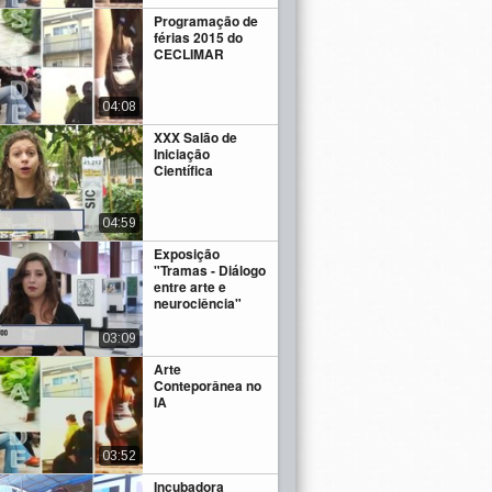
Programação de
férias 2015 do
CECLIMAR
04:08
XXX Salão de
Iniciação
Científica
04:59
Exposição
"Tramas - Diálogo
entre arte e
neurociência"
03:09
Arte
Conteporânea no
IA
03:52
Incubadora