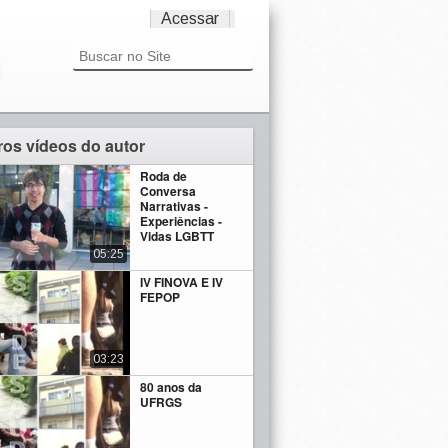
Acessar
ros vídeos do autor
Roda de
Conversa
Narrativas -
Experiências -
Vidas LGBTT
05:25
IV FINOVA E IV
FEPOP
03:23
80 anos da
UFRGS