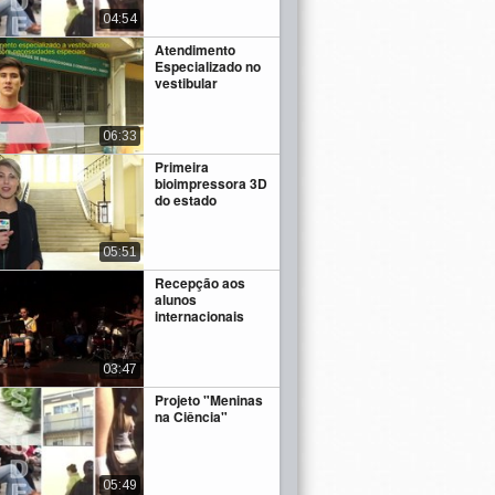
04:54
Atendimento
Especializado no
vestibular
06:33
Primeira
bioimpressora 3D
do estado
05:51
Recepção aos
alunos
internacionais
03:47
Projeto "Meninas
na Ciência"
05:49