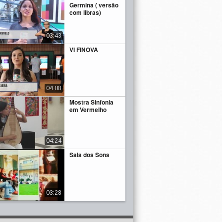
Germina ( versão
com libras)
03:43
VI FINOVA
04:08
Mostra Sinfonia
em Vermelho
04:24
Sala dos Sons
03:28