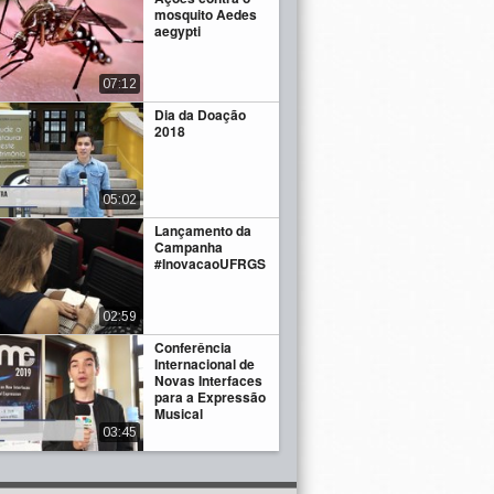
mosquito Aedes
aegypti
07:12
Dia da Doação
2018
05:02
Lançamento da
Campanha
#InovacaoUFRGS
02:59
Conferência
Internacional de
Novas Interfaces
para a Expressão
Musical
03:45