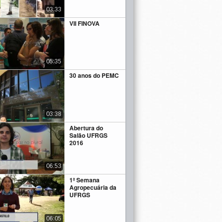
03:33
VII FINOVA
05:35
30 anos do PEMC
03:38
Abertura do
Salão UFRGS
2016
06:53
1ª Semana
Agropecuária da
UFRGS
06:05