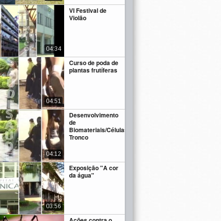
VI Festival de
Violão
04:34
Curso de poda de
plantas frutíferas
04:51
Desenvolvimento
de
Biomateriais/Células-
Tronco
04:12
Exposição "A cor
da água"
03:56
Ações contra o