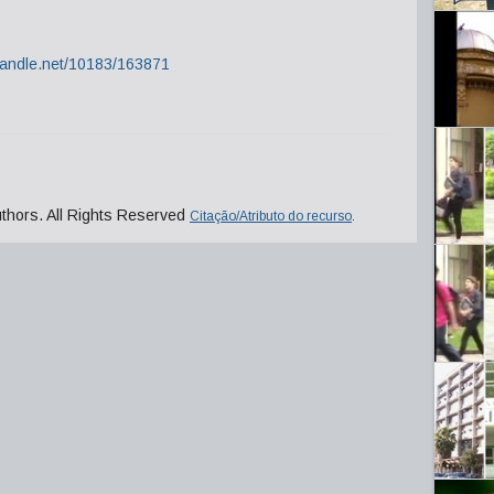
.handle.net/10183/163871
uthors. All Rights Reserved
Citação/Atributo do recurso
.