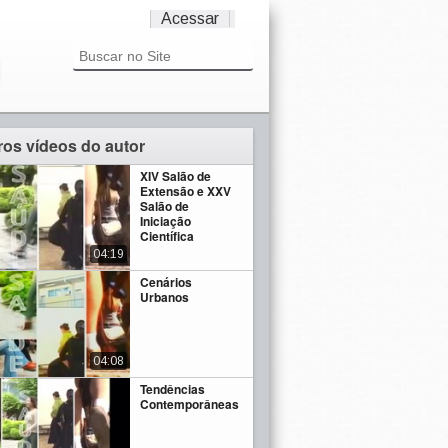
Acessar
ros vídeos do autor
XIV Salão de
Extensão e XXV
Salão de
Iniciação
Científica
04:19
Cenários
Urbanos
04:08
Tendências
Contemporâneas