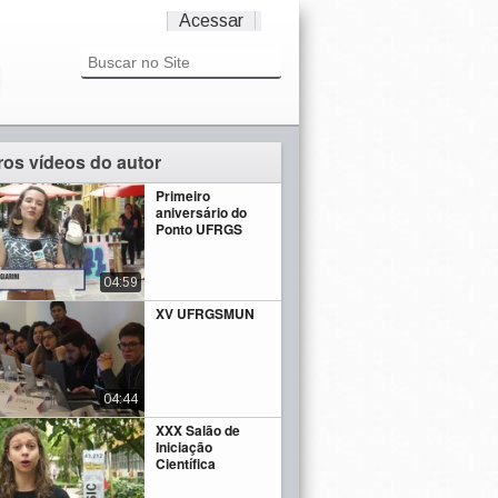
Acessar
ros vídeos do autor
Primeiro
aniversário do
Ponto UFRGS
04:59
XV UFRGSMUN
04:44
XXX Salão de
Iniciação
Científica