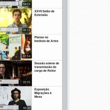
04:59
XXVII Salão de
Extensão
06:13
Pianos no
Instituto de Artes
03:54
Sessão solene de
transmissão do
cargo de Reitor
03:55
Exposição
Migrações à
Mesa
03:30