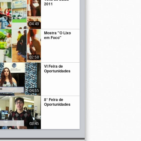
2011
04:49
Mostra "O Lixo
em Foco"
02:58
VI Feira de
Oportunidades
04:55
8° Feira de
Oportunidades
03:45