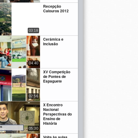
Recepção
Calouros 2012
03:18
Cerâmica e
Inclusão
04:40
XV Competição
de Pontes de
Espaguete
02:56
X Encontro
Nacional
Perspectivas do
Ensino de
História
05:30
Volta às aulas