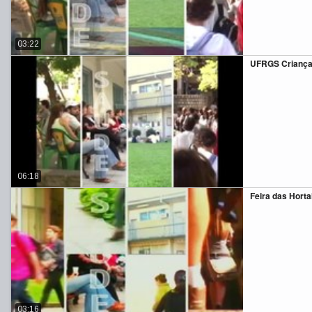
03:22
UFRGS Criança
06:18
Feira das Horta
03:16