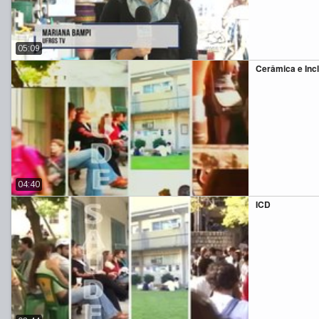
05:09
Cerâmica e Inc
04:40
ICD