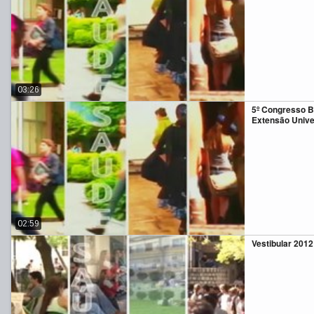
03:26
5º Congresso Br
Extensão Unive
02:59
Vestibular 2012