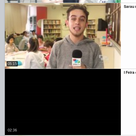
Sarau 
05:15
I Feir
02:36