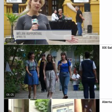
03:03
XIX Sa
06:05
Abertu