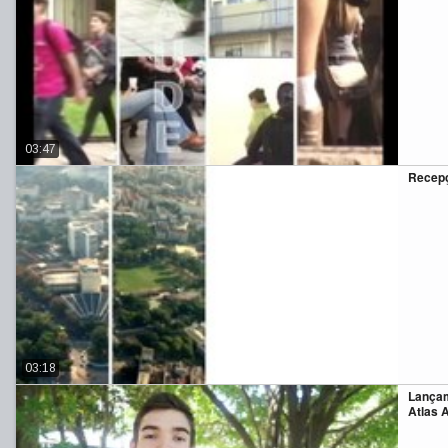
03:47
Recepç
03:18
Lançam
Atlas 