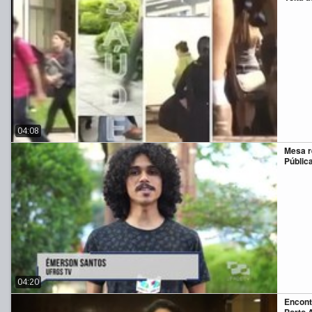
04:08
Mesa r
Públic
04:20
Encont