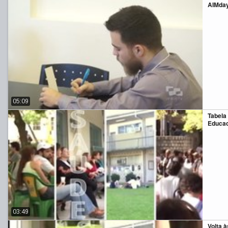
AIMda
05:09
Tabela
Educac
03:49
Volta à