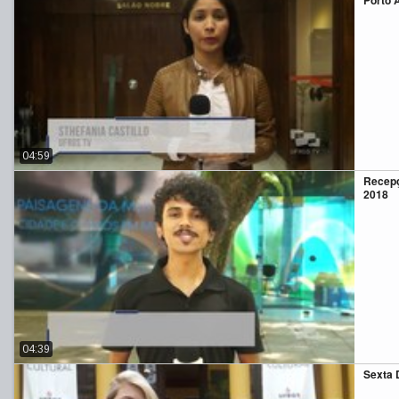
Porto 
04:59
Recepç
2018
04:39
Sexta 