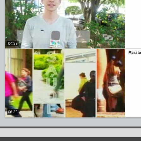
04:39
Marato
06:38