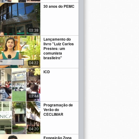
30 anos do PEMC
03:38
Lançamento do
livro "Luiz Carlos
Prestes: um
comunista
brasileiro"
04:22
ICD
03:44
Programação de
Verão do
CECLIMAR
04:20
Exposição Zona