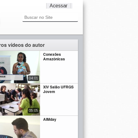
Acessar
ros vídeos do autor
Conexões
Amazônicas
04:01
XIV Salão UFRGS
Jovem
05:05
AIMday