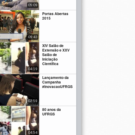
05:09
Portas Abertas
2015
09:43
XIV Salão de
Extensão e XXV
Salão de
Iniciação
Científica
04:19
Lançamento da
Campanha
#InovacaoUFRGS
02:59
80 anos da
UFRGS
04:54