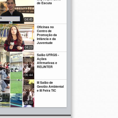
de Escuta
04:45
Oficinas no
Centro de
Promoção da
Infância e da
Juventude
04:23
Salão UFRGS -
Ações
Afirmativas e
RELINTER
06:44
III Salão de
Gestão Ambiental
e III Feira TIC
05:03