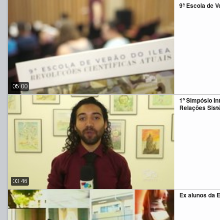
9ª Escola de V
05:00
1º Simpósio In
Relações Sist
03:46
Ex alunos da 