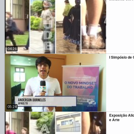
04:26
I Simpósio de
05:24
Exposição Ali
e Arte