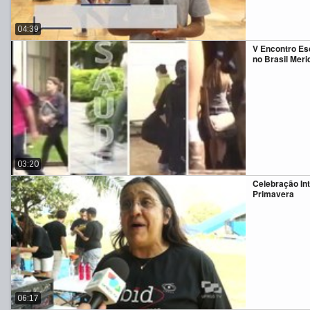
04:39
V Encontro Es
no Brasil Meri
03:20
Celebração Int
Primavera
06:17