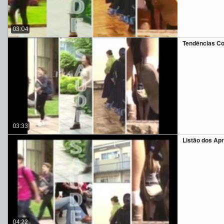
03:04
Tendências C
03:33
Listão dos Ap
04:22