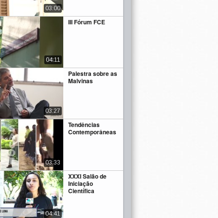
03:00
III Fórum FCE
04:11
Palestra sobre as
Malvinas
03:27
Tendências
Contemporâneas
03:33
XXXI Salão de
Iniciação
Científica
04:41