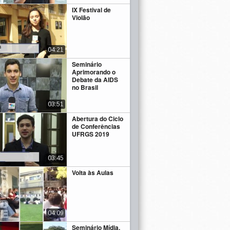
IX Festival de
Violão
04:21
Seminário
Aprimorando o
Debate da AIDS
no Brasil
03:51
Abertura do Ciclo
de Conferências
UFRGS 2019
03:45
Volta às Aulas
04:09
Seminário Mídia,