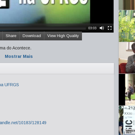
03:03
Share
Download
View High Quality
ema do Acontece.
Mostrar Mais
 na UFRGS
.handle.net/10183/128149