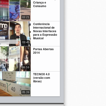
Criança e
Consumo
03:21
Conferência
Internacional de
Novas Interfaces
para a Expressão
Musical
03:45
Portas Abertas
2014
06:59
TECNOX 4.0
(versão com
libras)
05:39