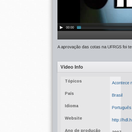
00:00
A aprovação das cotas na UFRGS foi t
Video Info
Tópicos
Acontece
País
Brasil
Idioma
Português
Website
http://hdl
Ano de produção