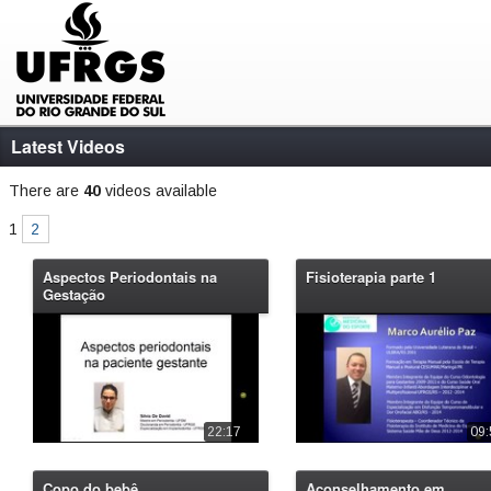
Latest Videos
There are
40
videos available
1
2
Aspectos Periodontais na
Fisioterapia parte 1
Gestação
22:17
09:
Copo do bebê
Aconselhamento em