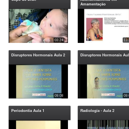
Amamentação
03:24
13:
Disruptores Hormonais Aula 2
Disruptores Hormonais Aul
09:08
09:
Periodontia Aula 1
Radiologia - Aula 2