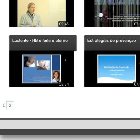
09:45
07:
Lactente - HB e leite materno
Estratégias de prevenção
13:34
07:
1
2