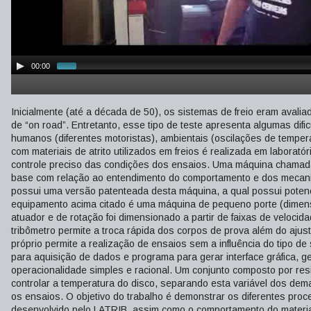
00:00
Inicialmente (até a década de 50), os sistemas de freio eram ava
de “on road”. Entretanto, esse tipo de teste apresenta algumas dif
humanos (diferentes motoristas), ambientais (oscilações de tempera
com materiais de atrito utilizados em freios é realizada em labora
controle preciso das condições dos ensaios. Uma máquina chamada 
base com relação ao entendimento do comportamento e dos mecanism
possui uma versão patenteada desta máquina, a qual possui potenc
equipamento acima citado é uma máquina de pequeno porte (dimensõ
atuador e de rotação foi dimensionado a partir de faixas de veloci
tribômetro permite a troca rápida dos corpos de prova além do ajus
próprio permite a realização de ensaios sem a influência do tipo 
para aquisição de dados e programa para gerar interface gráfica, 
operacionalidade simples e racional. Um conjunto composto por res
controlar a temperatura do disco, separando esta variável dos de
os ensaios. O objetivo do trabalho é demonstrar os diferentes pro
desenvolvido pelo LATRIB, assim como o comportamento do material d