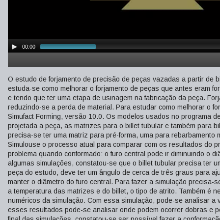
00:00
O estudo de forjamento de precisão de peças vazadas a partir de bil
estuda-se como melhorar o forjamento de peças que antes eram forj
e tendo que ter uma etapa de usinagem na fabricação da peça. Forja
reduzindo-se a perda de material. Para estudar como melhorar o 
Simufact Forming, versão 10.0. Os modelos usados no programa de
projetada a peça, as matrizes para o billet tubular e também para b
precisa-se ter uma matriz para pré-forma, uma para rebarbamento ma
Simulouse o processo atual para comparar com os resultados do proc
problema quando conformado: o furo central pode ir diminuindo o diâ
algumas simulações, constatou-se que o billet tubular precisa ter um
peça do estudo, deve ter um ângulo de cerca de três graus para aj
manter o diâmetro do furo central. Para fazer a simulação precisa-
a temperatura das matrizes e do billet, o tipo de atrito. Também é n
numéricos da simulação. Com essa simulação, pode-se analisar a v
esses resultados pode-se analisar onde podem ocorrer dobras e pos
final das simulações, constatou-se ser possível fazer a conformaç