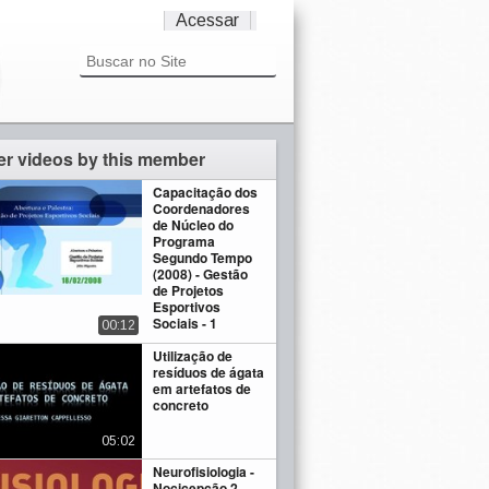
Acessar
er videos by this member
Capacitação dos
Coordenadores
de Núcleo do
Programa
Segundo Tempo
(2008) - Gestão
de Projetos
Esportivos
Sociais - 1
00:12
Utilização de
resíduos de ágata
em artefatos de
concreto
05:02
Neurofisiologia -
Nocicepção 2