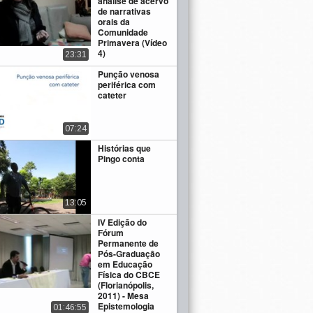
análise de acervo
de narrativas
orais da
Comunidade
Primavera (Vídeo
4)
23:31
Punção venosa
periférica com
cateter
07:24
Histórias que
Pingo conta
13:05
IV Edição do
Fórum
Permanente de
Pós-Graduação
em Educação
Física do CBCE
(Florianópolis,
2011) - Mesa
Epistemologia
01:46:55