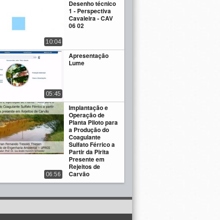
Desenho técnico
1 - Perspectiva
Cavaleira - CAV
06 02
10:04
Apresentação
Lume
05:45
Implantação e
Operação de
Planta Piloto para
a Produção do
Coagulante
Sulfato Férrico a
Partir da Pirita
Presente em
Rejeitos de
Carvão
06:56